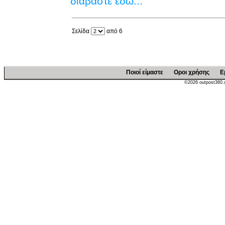
διαβάστε εδώ...
Σελίδα
από 6
Ποιοί είμαστε
Οροι χρήσης
Ε
©2026 outpost360